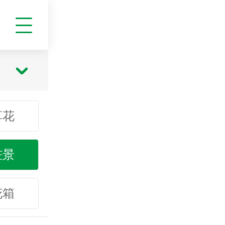
草花
桩景
花箱