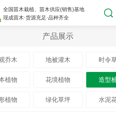
全国苗木栽植、苗木供应(销售)基地
现成苗木·货源充足·品种齐全
产品展示
观乔木
地被灌木
时令
本植物
花境植物
造型
形植物
绿化草坪
水泥