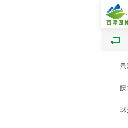
景
藤
球