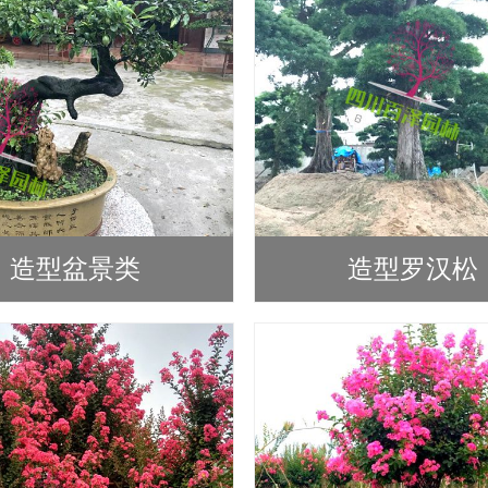
造型盆景类
造型罗汉松