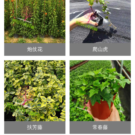
炮仗花
爬山虎
扶芳藤
常春藤