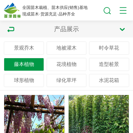
全国苗木栽植、苗木供应(销售)基地
现成苗木·货源充足·品种齐全
产品展示
景观乔木
地被灌木
时令草花
藤本植物
花境植物
造型桩景
球形植物
绿化草坪
水泥花箱