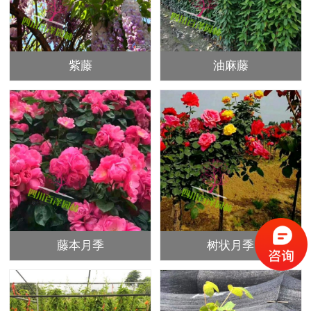
紫藤
油麻藤
藤本月季
树状月季