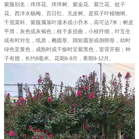
紫薇别名：痒痒花、痒痒树、紫金花、紫兰花、蚊子
花、西洋水杨梅、百日红、无皮树。是双子叶植物纲、
千屈菜科、紫薇属落叶
灌木
或小乔木，高可达7米；树皮
平滑，灰色或灰褐色；枝干多扭曲，小枝纤细，叶互生
或有时对生，纸质，椭圆形、阔矩圆形或倒卵形，幼时
绿色至黄色，成熟时或干燥时呈紫黑色，室背开裂；种
子有翅，长约8毫米。花期6-9月，果期9-12月。