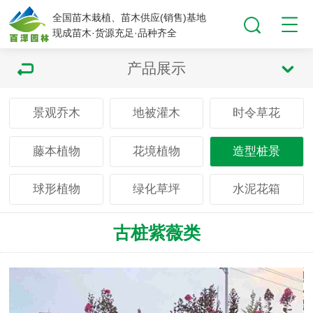
全国苗木栽植、苗木供应(销售)基地
现成苗木·货源充足·品种齐全
产品展示
景观乔木
地被灌木
时令草花
藤本植物
花境植物
造型桩景
球形植物
绿化草坪
水泥花箱
古桩紫薇类