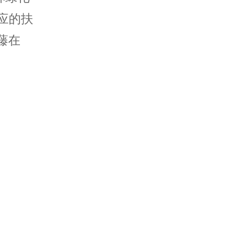
应的扶
藤在