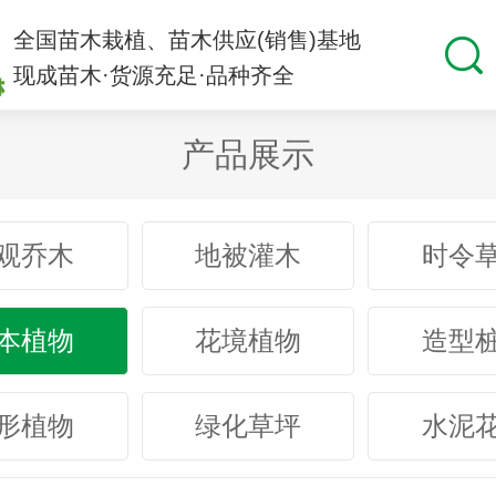
全国苗木栽植、苗木供应(销售)基地
现成苗木·货源充足·品种齐全
产品展示
观乔木
地被灌木
时令
本植物
花境植物
造型
形植物
绿化草坪
水泥