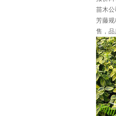
苗木
公
芳藤规
售，品