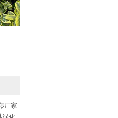
藤厂家
林
绿化