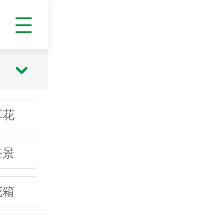
草花
桩景
花箱