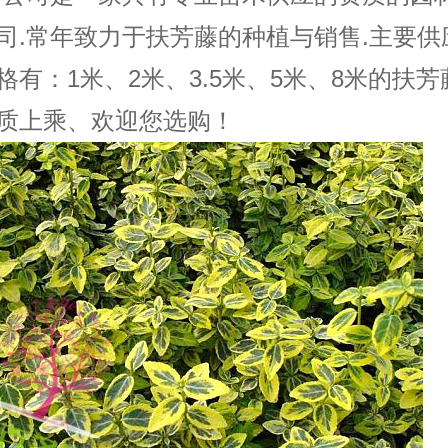
司.常年致力于扶芳藤的种植与销售.主要供
格有：1米、2米、3.5米、5米、8米的扶芳
质上乘、欢迎您选购！