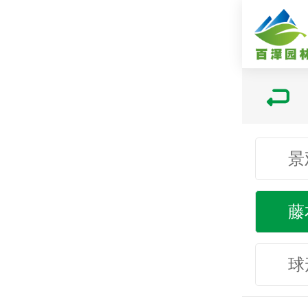
景
藤
球