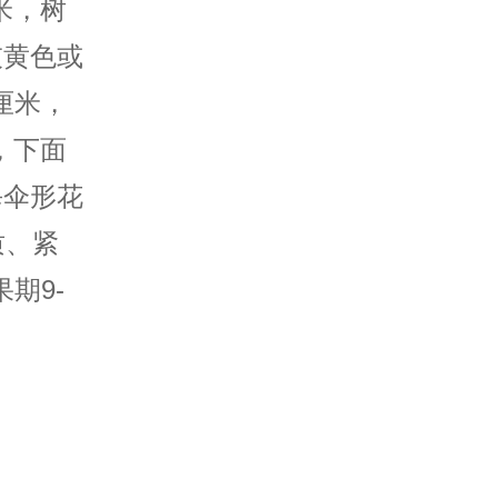
余米，树
灰黄色或
厘米，
，下面
每伞形花
质、紧
期9-