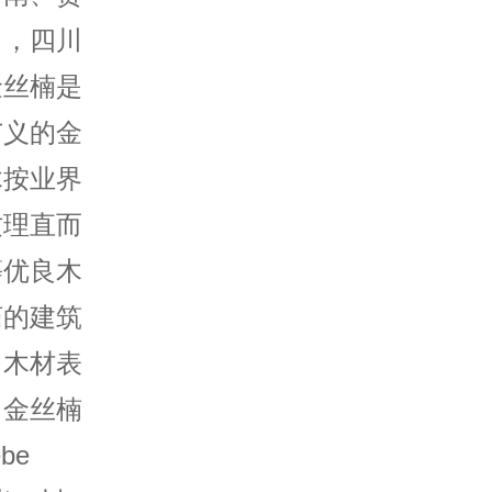
中，四川
金丝楠是
广义的金
木按业界
纹理直而
等优良木
庙的建筑
，木材表
。金丝楠
be