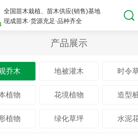
全国苗木栽植、苗木供应(销售)基地
现成苗木·货源充足·品种齐全
产品展示
观乔木
地被灌木
时令
本植物
花境植物
造型
形植物
绿化草坪
水泥