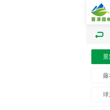
景
藤
球