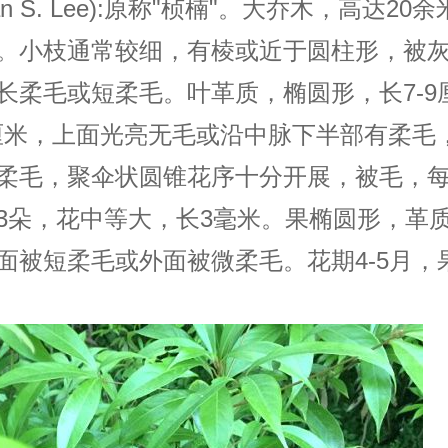
nan S. Lee):原称"桢楠"。大乔木，高达20
。小枝通常较细，有棱或近于圆柱形，被
长柔毛或短柔毛。叶革质，椭圆形，长7-9
5厘米，上面光亮无毛或沿中脉下半部有柔毛
柔毛，聚伞状圆锥花序十分开展，被毛，
3朵，花中等大，长3毫米。果椭圆形，革
面被短柔毛或外面被微柔毛。花期4-5月，果