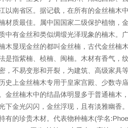
江以南省区。据记载，在所有的金丝楠木
楠材质最佳。属中国国家二级保护植物，
质中有金丝和类似绸缎光泽现象的楠木。
楠木显现金丝的都叫金丝楠，古代金丝楠
法是指紫楠、桢楠、闽楠。木材有香气，
密，不易变形和开裂，为建筑、高级家具
历史上金丝楠木专用于皇家宫殿、少数寺
。金丝楠木中的结晶体明显多于普通楠木
光下金光闪闪，金丝浮现，且有淡雅幽香
特有的珍贵木材。代表物种楠木(学名:Phoe