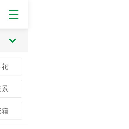
草花
桩景
花箱