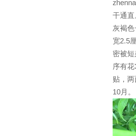
zhen
干通直
灰褐色
宽2.
密被短
序有花
贴，两
10月。