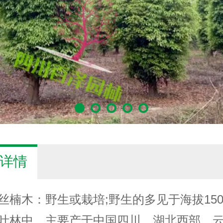
详情
丝楠木：野生或栽培;野生的多见于海拔150
叶林中。主要产于中国四川、湖北西部、