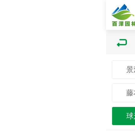
景
藤
球