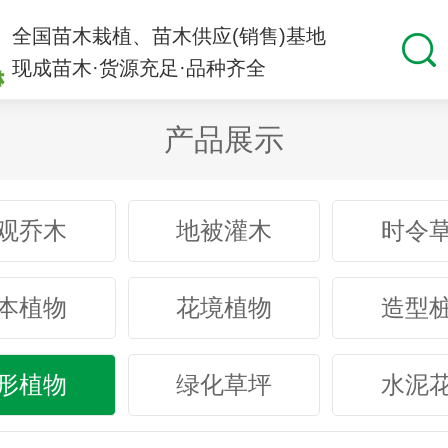
全国苗木栽植、苗木供应(销售)基地
现成苗木·货源充足·品种齐全
产品展示
观乔木
地被灌木
时令
本植物
花境植物
造型
形植物
绿化草坪
水泥