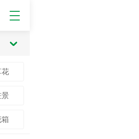
草花
桩景
花箱