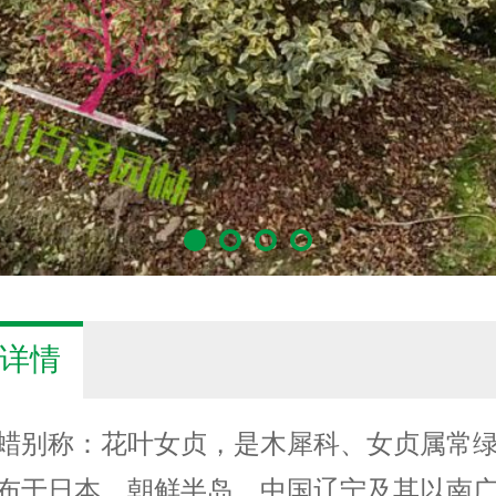
详情
蜡别称：花叶女贞，是木犀科、女贞属常
布于日本、朝鲜半岛、中国辽宁及其以南