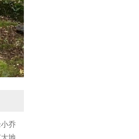
绿小乔
广大地