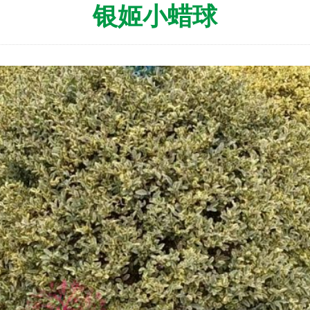
银姬小蜡球