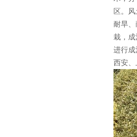
区。风
耐旱、
栽，成
进行成
西安、