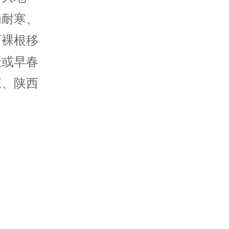
为耐寒、
可裸根移
天或早春
庄、陕西