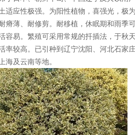
土适应性极强。为阳性植物，喜强光，极
耐瘠薄、耐修剪。耐移植，休眠期和雨季
活容易。繁殖可采用常规的扦插法，于秋
活率较高。已引种到辽宁沈阳、河北石家
上海及云南等地。