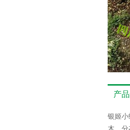
产品
银姬小
木，分