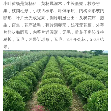
小叶黄杨是黄杨科，黄杨属
灌木
，生长低矮，枝条密
集，枝圆柱形，小枝四棱形，叶薄革质，阔椭圆形或阔
卵形，叶片无光或光亮，侧脉明显凸出；头状花序，腋
生，密集，花序被毛，苞片阔卵形．雄花无花梗，外萼
片卵状椭圆形，内萼片近圆形，无毛，雌花子房较花柱
稍长，无毛，蒴果近球形，无毛。3月开会花，5-6月结
果。