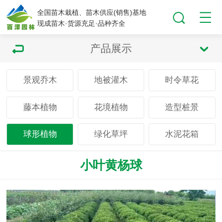
全国苗木栽植、苗木供应(销售)基地
现成苗木·货源充足·品种齐全
产品展示
景观乔木
地被灌木
时令草花
藤本植物
花境植物
造型桩景
球形植物
绿化草坪
水泥花箱
小叶黄杨球