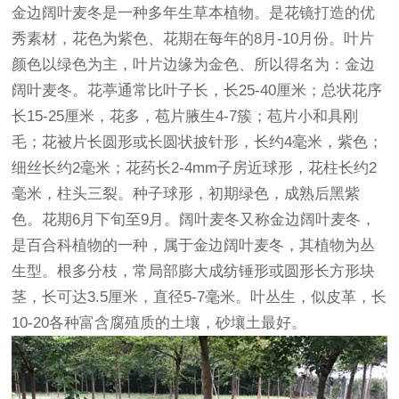
金边阔叶麦冬是一种多年生草本植物。是花镜打造的优
秀素材，花色为紫色、花期在每年的8月-10月份。叶片
颜色以绿色为主，叶片边缘为金色、所以得名为：金边
阔叶麦冬。花葶通常比叶子长，长25-40厘米；总状花序
长15-25厘米，花多，苞片腋生4-7簇；苞片小和具刚
毛；花被片长圆形或长圆状披针形，长约4毫米，紫色；
细丝长约2毫米；花药长2-4mm子房近球形，花柱长约2
毫米，柱头三裂。种子球形，初期绿色，成熟后黑紫
色。花期6月下旬至9月。阔叶麦冬又称金边阔叶麦冬，
是百合科植物的一种，属于金边阔叶麦冬，其植物为丛
生型。根多分枝，常局部膨大成纺锤形或圆形长方形块
茎，长可达3.5厘米，直径5-7毫米。叶丛生，似皮革，长
10-20各种富含腐殖质的土壤，砂壤土最好。