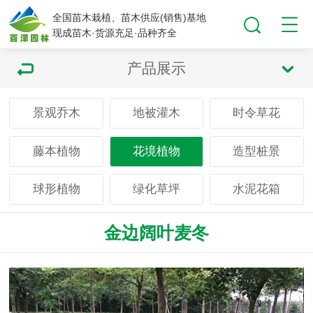
全国苗木栽植、苗木供应(销售)基地
现成苗木·货源充足·品种齐全
产品展示
景观乔木
地被灌木
时令草花
藤本植物
花境植物
造型桩景
球形植物
绿化草坪
水泥花箱
金边阔叶麦冬