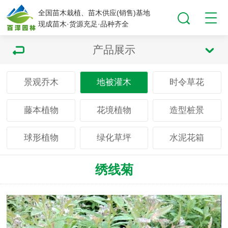
全国苗木栽植、苗木供应(销售)基地
现成苗木·货源充足·品种齐全
产品展示
景观乔木
地被灌木
时令草花
藤本植物
花境植物
造型桩景
球形植物
绿化草坪
水泥花箱
绣线菊