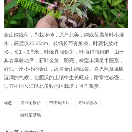
金山绣线菊，为栽培种，原产北美，绣线菊属落叶小
灌
木
，高度仅25-35cm。枝细长而有角棱。叶菱状披针
形，长1～3厘米，叶缘具深锯齿，叶面稍感粗糙。由于
其春季萌动后，新叶金黄、明亮，株型丰满呈半圆形，
好似一座小小的金山，故名金山绣线菊。喜光照及温暖
湿润的气候，在肥沃的土壤中生长旺盛，耐寒性较强，
适宜中国长江以北多数地区栽培；可作观赏。
绣线菊报价
绣线菊图片
绣线菊批发
标签：
绣线菊基地