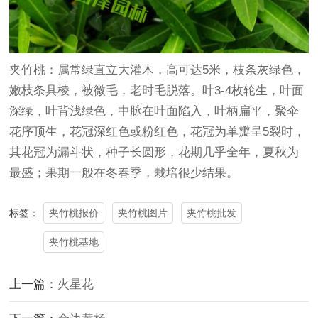
夹竹桃：属常绿直立大
灌木
，高可达5米，枝条灰绿色，
嫩枝条具棱，被微毛，老时毛脱落。叶3-4枚轮生，叶面
深绿，叶背浅绿色，中脉在叶面陷入，叶柄扁平，聚伞
花序顶生，花冠深红色或粉红色，花冠为单瓣呈5裂时，
其花冠为漏斗状，种子长圆形，花期几乎全年，夏秋为
最盛；果期一般在冬春季，栽培很少结果。
夹竹桃报价
夹竹桃图片
夹竹桃批发
标签：
夹竹桃基地
上一篇：
火星花