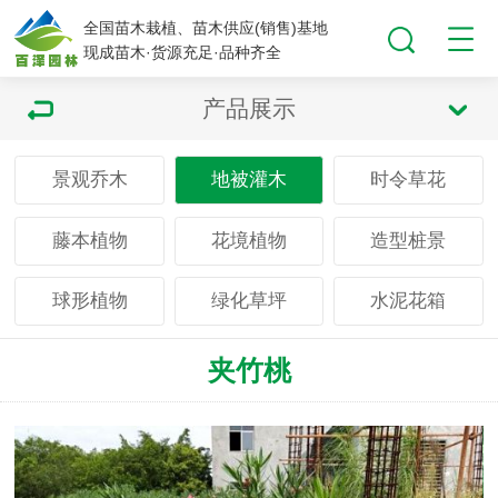
全国苗木栽植、苗木供应(销售)基地
现成苗木·货源充足·品种齐全
产品展示
景观乔木
地被灌木
时令草花
藤本植物
花境植物
造型桩景
球形植物
绿化草坪
水泥花箱
夹竹桃