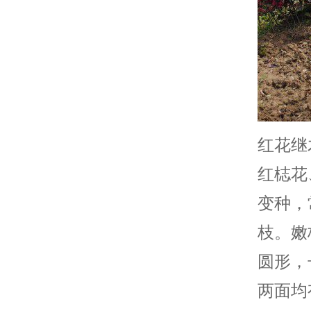
红花继
红梽花
变种，
枝。嫩
圆形，
两面均