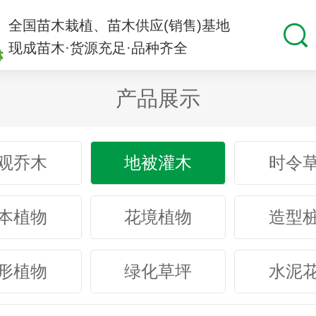
全国苗木栽植、苗木供应(销售)基地
现成苗木·货源充足·品种齐全
产品展示
观乔木
地被灌木
时令
本植物
花境植物
造型
形植物
绿化草坪
水泥