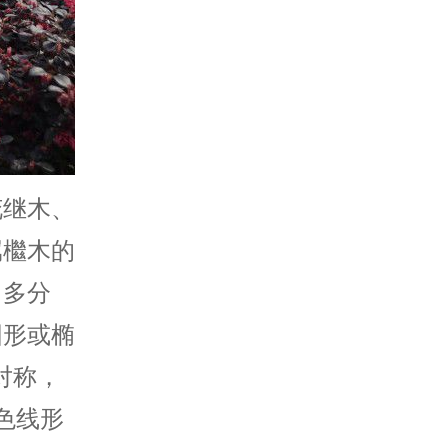
花继木、
属檵木的
，多分
圆形或椭
对称，
色线形