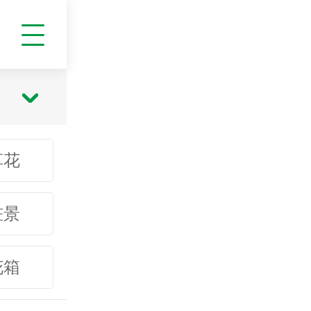
草花
桩景
花箱