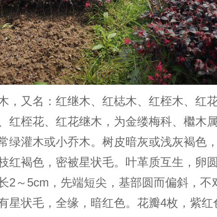
木，又名：红继木、红梽木、红桎木、红
、红桎花、红花继木，为金缕梅科、檵木
常绿
灌木
或小乔木。树皮暗灰或浅灰褐色
枝红褐色，密被星状毛。叶革质互生，卵
长2～5cm，先端短尖，基部圆而偏斜，不
有星状毛，全缘，暗红色。花瓣4枚，紫红