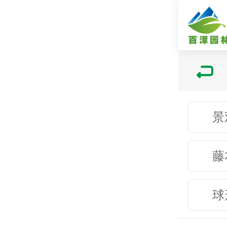
景
藤
球