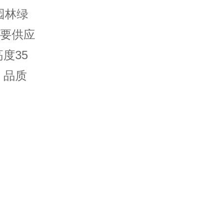
园林
绿
主要供应
度35
，品质