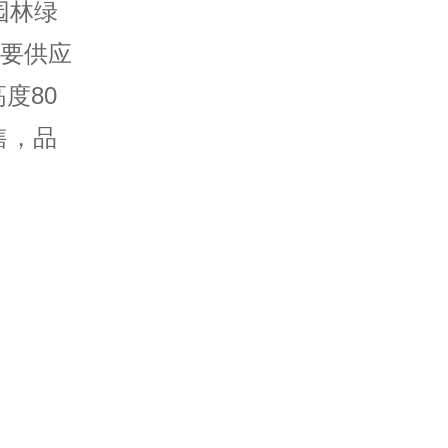
园林
绿
主要供应
度80
售，品