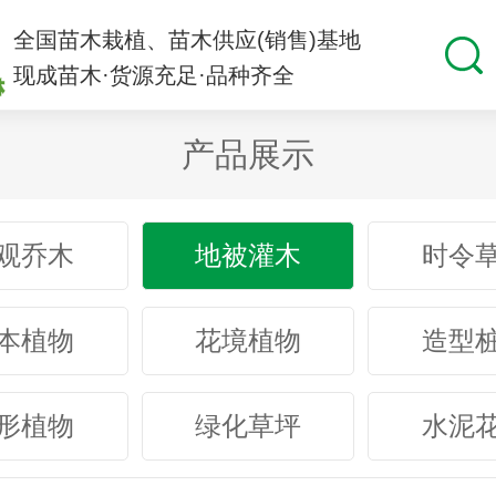
全国苗木栽植、苗木供应(销售)基地
现成苗木·货源充足·品种齐全
产品展示
观乔木
地被灌木
时令
本植物
花境植物
造型
形植物
绿化草坪
水泥