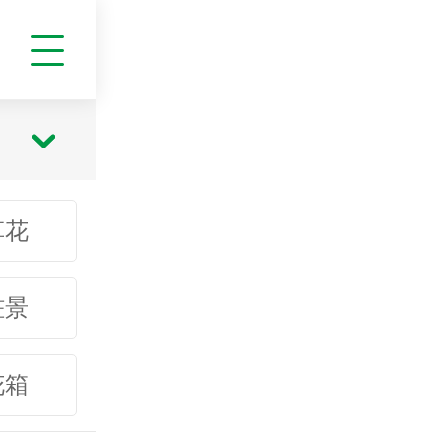
草花
桩景
花箱