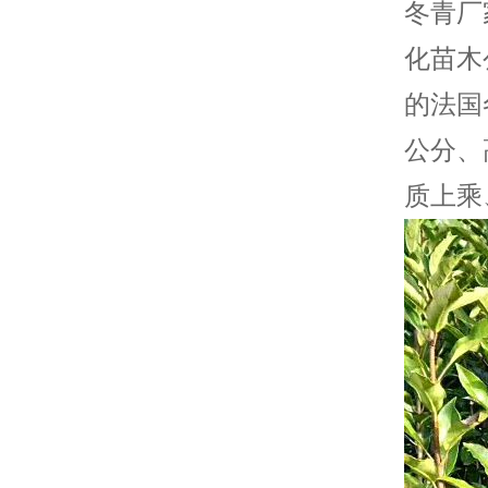
冬青厂
化苗木
的法国
公分、
质上乘