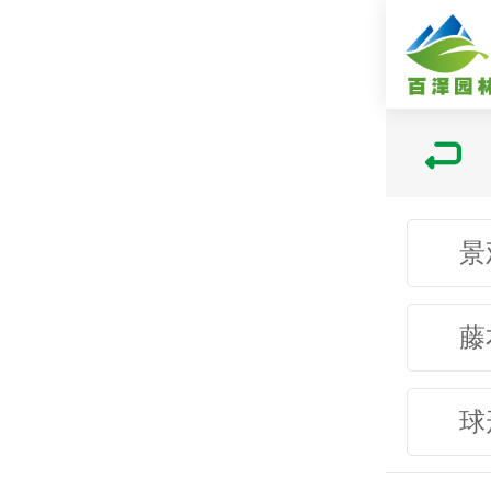
景
藤
球