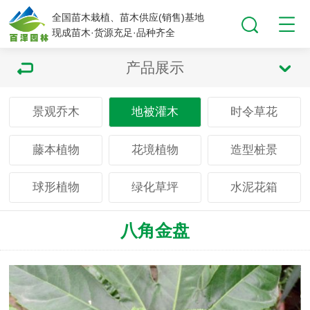
全国苗木栽植、苗木供应(销售)基地
现成苗木·货源充足·品种齐全
产品展示
景观乔木
地被灌木
时令草花
藤本植物
花境植物
造型桩景
球形植物
绿化草坪
水泥花箱
八角金盘