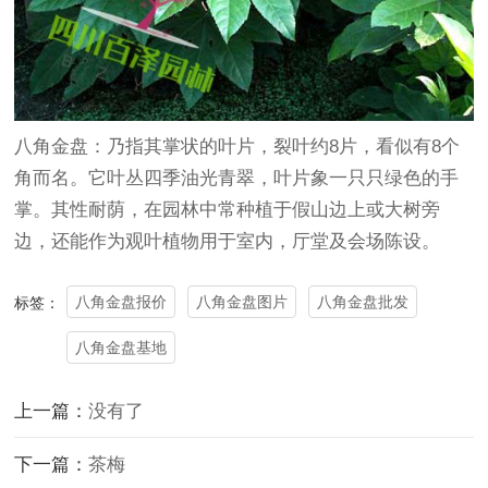
八角金盘：乃指其掌状的叶片，裂叶约8片，看似有8个
角而名。它叶丛四季油光青翠，叶片象一只只绿色的手
掌。其性耐荫，在园林中常种植于假山边上或大树旁
边，还能作为观叶植物用于室内，厅堂及会场陈设。
八角金盘报价
八角金盘图片
八角金盘批发
标签：
八角金盘基地
上一篇：
没有了
下一篇：
茶梅