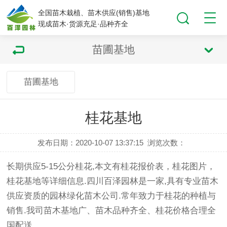
全国苗木栽植、苗木供应(销售)基地
现成苗木·货源充足·品种齐全
苗圃基地
苗圃基地
桂花基地
发布日期：2020-10-07 13:37:15
浏览次数：
长期供应5-15公分
桂花
,本文有
桂花
报价表，桂花图片，
桂花基地等详细信息.四川百泽园林是一家,具有专业苗木
供应资质的园林
绿化苗木
公司.常年致力于桂花的种植与
销售.我司
苗木基地
广、苗木品种齐全、桂花价格合理全
国配送.