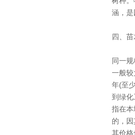
树种。
涵，是
四
、苗
同一规
一般较
年(至
到绿化
指在本
的，因
其价格