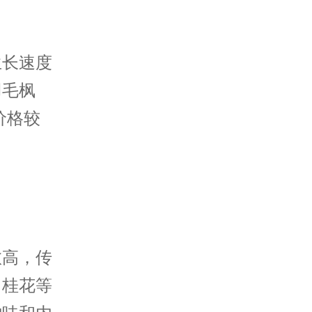
生长速度
羽毛枫
价格较
愈高，传
、
桂花
等