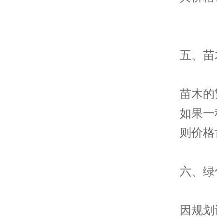
五
、苗
苗木的
如果一
则价格
六、绿
因规划