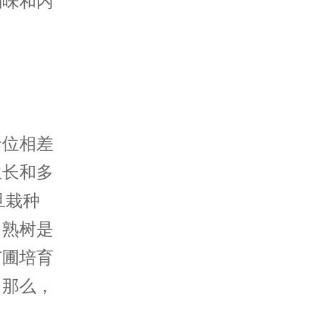
韵味和内
价位相差
生长和多
旦栽种
。熟树是
苗圃培育
，那么，