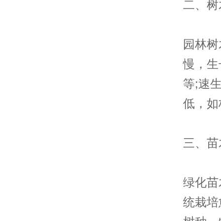
二、树
园林树
慢，生
等;速
低，如
三、苗
绿化苗
统栽培