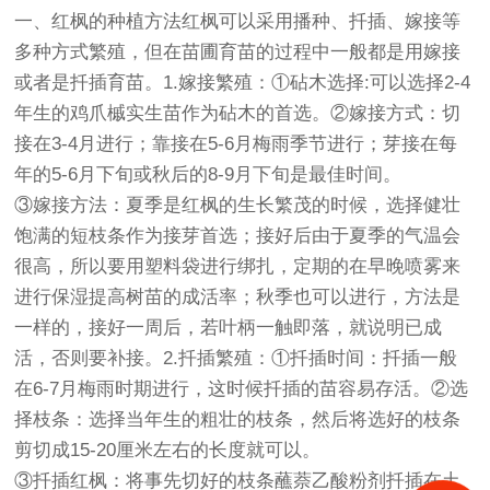
一、
红枫的种植方法
红枫可以采用播种、扦插、嫁接等
多种方式繁殖，但在苗圃育苗的过程中一般都是用嫁接
或者是扦插育苗。1.嫁接繁殖：①砧木选择:可以选择2-4
年生的
鸡爪槭
实生苗作为砧木的首选。②嫁接方式：切
接在3-4月进行；靠接在5-6月梅雨季节进行；芽接在每
年的5-6月下旬或秋后的8-9月下旬是最佳时间。
③嫁接方法：夏季是红枫的生长繁茂的时候，选择健壮
饱满的短枝条作为接芽首选；接好后由于夏季的气温会
很高，所以要用塑料袋进行绑扎，定期的在早晚喷雾来
进行保湿提高树苗的成活率；秋季也可以进行，方法是
一样的，接好一周后，若叶柄一触即落，就说明已成
活，否则要补接。2.扦插繁殖：①扦插时间：扦插一般
在6-7月梅雨时期进行，这时候扦插的苗容易存活。②选
择枝条：选择当年生的粗壮的枝条，然后将选好的枝条
剪切成15-20厘米左右的长度就可以。
③扦插红枫：将事先切好的枝条蘸萘乙酸粉剂扦插在土