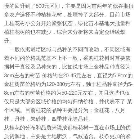
慢的回升到了500元区间，主要是因为前两年的低谷期很
多农户选择不种植桂花树，处理掉了大部分。目前市场
上桂花树小公分开始紧张状态，
绿化苗木
基地
大批量种
植
桂花树
的也在减少，综合来分析将来肯定会继续攀
升。
一般依据栽培区域与品种的不同而改动，不同区域有
着不同的价格规范基本上不一致，采购
桂花树
时首要依
据树干直径及品种来的，比如说市场上金桂品种直径为
3cm左右的树苗 价格约在20-45元左右，直径为5-8cm的
金桂树苗价格约为120-380元左右，独干桂品种直径为5-
8cm左右的树苗价格约为50-220元左右，并且这些也仅
仅只是大部分区域价格的均匀归纳价格，并代表不了 某
个区域。目前桂花的品种主要是分为：金桂花，八月
桂，丹桂，朱砂桂，四季桂花等品种。
从桂花的分布和品质来说成都桂花树一直在市场上的优
质货源地，主要是土地肥沃，气候适合。枝条更加的紧