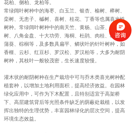
花柏、侧柏、龙柏等。
常绿阔叶树种中的海枣、白玉兰、银杏、榆树、榉树、
栾树、无患子、槭树、喜树、
桂花
、丁香等也属喜光性
树种。常绿阔叶树种中的南天竺、黄杨、山茶、珊瑚
树、八角金盘、十大功劳、海桐、杜鹃、肉桂、樟竹、
蒲葵、棕榈等，及多数具扁平、鳞状叶的针叶树种，如
香榧、云杉、红豆杉、罗汉松、罗汉柏等，大多为耐阴
树种，其枝叶一般较茂密，生长速度较慢。
灌木
状的耐阴树种在生产栽培中可与乔木类喜光树种配
植套种，以增加土地利用面积，提高经济效益。在园林
绿化应用中，可作为下木配置，且特别适宜于高架桥
下、高层建筑背后等光照条件缺乏的荫蔽处栽植，以发
挥出独特的生理优势，丰富园林绿化的层次空间，提高
环境生态效益。