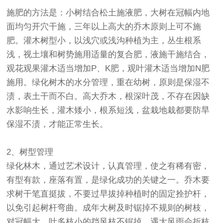
施肥的方法是：小树结合松土施液肥，大树在冠幅内地
面均匀开穴干施，三年以上高大的乔木原则上可不施
肥。灌木树型小，以浅穴或浅沟种植为主，丛生根系
浅，视土壤和树势施用适量的复合肥，液施干施结合，
观花观果灌木适当增加P、K肥，观叶灌木适当增加N肥
施用。绿化树木的水分管理，重在幼树，原则是保湿不
渍，表土干而不白。高大乔木，根深叶茂，不存在因缺
水影响生长，灌木矮小，根系短浅，盆栽地栽都要防旱
保湿不渍，才能正常生长。
2、树型管理
绿化林木，通过艺术设计，认真管理，使之有稀有密，
有型有款，座落有置，是绿化成功的关键之一。乔木要
求树干笔直挺拔，不要过早拔掉种植时的固定拴护杆，
以免引起树杆弯曲。成年大树及时锯掉不规则的树枝，
对冠幅大，叶多枝小的挡风枝不锯掉，遇大风雨会折枝