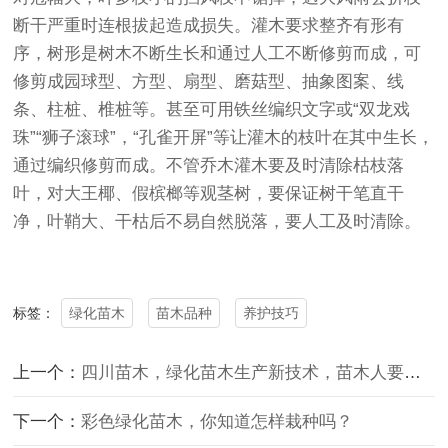
断干严重时连根拔起造成损失。灌木要求整齐有形有
序，树形是树木不断生长和通过人工不断修剪而成，可
修剪成园球型、方型、扇型、磨菇型、抽象图案、线
条、柱桩、椎桩等。甚至可用铁丝编织文字或“双龙戏
珠”“狮子滚球”，“孔雀开屏”等让灌木的枝叶在其中生长，
通过编织修剪而成。不管乔木灌木要及时清除枯枝落
叶，对大王椰、假槟榔等观茎树，要保证树干笔直干
净，叶鞘大、干枯后不易自然脱落，要人工及时清除。
绿化苗木
苗木品种
养护技巧
标签：
上一个：
四川苗木，绿化苗木生产新技术，苗木人要学起来了！
下一个：
彩色绿化苗木，你知道怎样栽种吗？