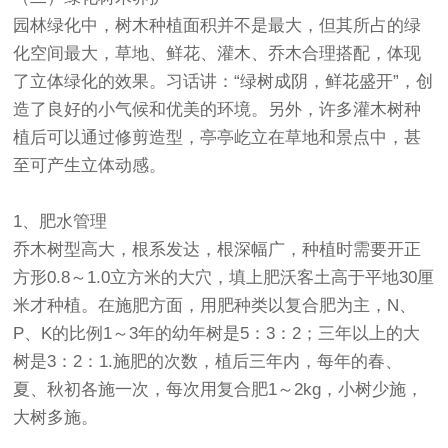
园林绿化中，树木种植面积并不是最大，但其所占的绿
化空间最大，草地、鲜花、
灌木
、乔木合理搭配，体现
了立体绿化的效果。习话讲：“绿树成阴，鲜花盛开”，创
造了良好的小气候和优美的环境。另外，许多灌木树种
植后可以通过修剪造型，亭亭屹立在草地和景点中，甚
至可产生立体动感。
1、肥水管理
乔木树型高大，根系发达，根深幅广，种植时需要开正
方形0.8～1.0立方米的大穴，填上肥沃客土高于平地30厘
米才种植。在施肥方面，用肥种类以复合肥为主，N、
P、K的比例1～3年的幼年树是5：3：2；三年以上的大
树是3：2：1.施肥的次数，植后三年内，每年的春、
夏、秋初各施一次，每次用复合肥1～2kg，小树少施，
大树多施。