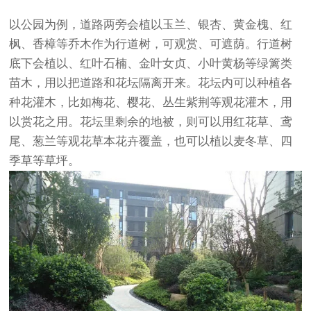
以公园为例，道路两旁会植以玉兰、银杏、黄金槐、红
枫、香樟等乔木作为行道树，可观赏、可遮荫。行道树
底下会植以、红叶石楠、金叶女贞、小叶黄杨等绿篱类
苗木，用以把道路和花坛隔离开来。花坛内可以种植各
种花灌木，比如梅花、樱花、丛生紫荆等观花灌木，用
以赏花之用。花坛里剩余的地被，则可以用红花草、鸢
尾、葱兰等观花草本花卉覆盖，也可以植以麦冬草、四
季草等草坪。