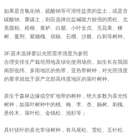
如果是含氯化钠、硫酸钠等可溶性盐类的盐土，或是含
碳酸钠、重碳土，则应选择抗盐碱能力较强的黑松、北
美圆柏、柽柳、黄栌、白腊、小叶女贞、无花果、楝
树、蔓荆、紫穗槐、胡杨、石榴、沙棘、白刺等树种。
3F.苗木选择要以光照需求强度为参照
合理安排生产栽培用地及绿化使用场所。如生长在我国
南部低纬、多雨地区的热带、亚热带树种，对光照强度
的要求就低于原产北部高纬度地区的落叶树种。
原生于森林边缘或空旷地带的树种，绝大多数为喜光性
树种，如落叶树种中的桃、梅、李、杏、杨树、刺槐、
悬铃木、落叶松、金钱松、池杉等；
具针状叶的喜光常绿树种，有马尾松、雪松、五针松、