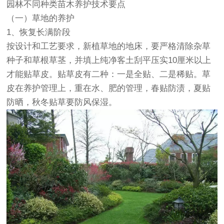
园林不同种类苗木养护技术要点
（一）草地的养护
1、恢复长满阶段
按设计和工艺要求，新植草地的地床，要严格清除杂草
种子和草根草茎，并填上纯净客土刮平压实10厘米以上
才能贴草皮。贴草皮有二种：一是全贴、二是稀贴。草
皮在养护管理上，重在水、肥的管理，春贴防渍，夏贴
防晒，秋冬贴草要防风保湿。