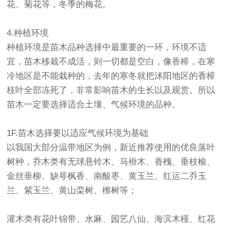
花
、菊花等，冬季的梅花。
4.种植环境
种植环境是苗木品种选择中最重要的一环，环境不适
宜，苗木移栽不成活，则一切都是空白，像香樟，在寒
冷地区是不能栽种的，去年的寒冬就把沭阳地区的香樟
枝叶全部冻死了，非常影响苗木的生长以及观赏。所以
苗木一定要选择适合土壤、气候环境的品种。
1F.苗木选择要以适应气候环境为基础
以我国大部分温带地区为例，新近推荐使用的优良落叶
树种，乔木类有无球悬铃木、马褂木、香槐、垂枝榆、
金丝垂柳、缺萼枫香、南酸枣、黄玉兰、红运二乔玉
兰、紫玉兰、黄山栾树、檫树等；
灌木类有花叶锦带、水麻、园艺八仙、海滨木槿、红花