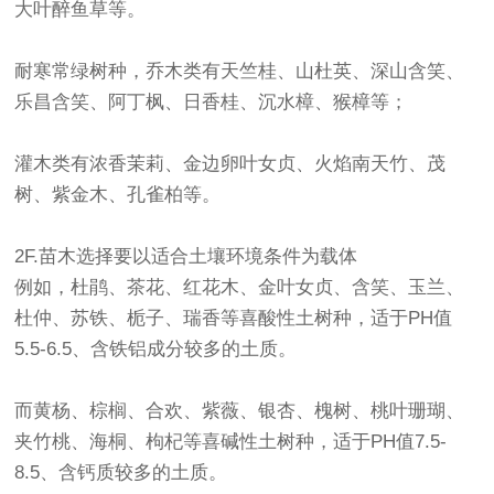
大叶醉鱼草等。
耐寒常绿树种，乔木类有天竺桂、山杜英、深山含笑、
乐昌含笑、阿丁枫、日香桂、沉水樟、猴樟等；
灌木类有浓香茉莉、金边卵叶女贞、火焰南天竹、茂
树、紫金木、孔雀柏等。
2F.苗木选择要以适合土壤环境条件为载体
例如，杜鹃、茶花、红花木、金叶女贞、含笑、玉兰、
杜仲、苏铁、栀子、瑞香等喜酸性土树种，适于PH值
5.5-6.5、含铁铝成分较多的土质。
而黄杨、棕榈、合欢、紫薇、银杏、槐树、桃叶珊瑚、
夹竹桃、海桐、枸杞等喜碱性土树种，适于PH值7.5-
8.5、含钙质较多的土质。