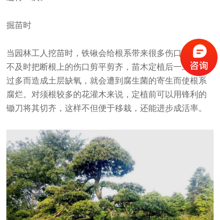
掘苗时
当园林工人挖苗时，铁锹会给根系带来很多伤口。假如
不及时把断根上的伤口剪平剪齐，苗木定植后一旦水分
过多而造成土层缺氧，就会遭到腐生菌的寄生而使根系
腐烂。对须根较多的花灌木来说，定植前可以用锋利的
锄刀将其切齐，这样不但便于移栽，还能进步成活率。