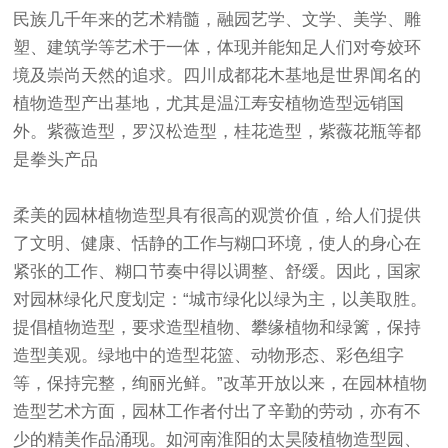
民族几千年来的艺术精髓，融园艺学、文学、美学、雕
塑、建筑学等艺术于一体，体现并能知足人们对夸姣环
境及崇尚天然的追求。四川成都花木基地是世界闻名的
植物造型产出基地，尤其是温江寿安植物造型远销国
外。
紫薇造型
，
罗汉松造型
，
桂花
造型
，
紫薇花瓶
等都
是拳头产品
柔美的园林植物造型具有很高的观赏价值，给人们提供
了文明、健康、恬静的工作与糊口环境，使人的身心在
紧张的工作、糊口节奏中得以调整、舒缓。因此，国家
对园林绿化尺度划定：“城市绿化以绿为主，以美取胜。
提倡植物造型，要求造型植物、攀缘植物和绿篱，保持
造型美观。绿地中的造型花篮、动物形态、彩色组字
等，保持完整，绚丽光鲜。”改革开放以来，在园林植物
造型艺术方面，园林工作者付出了辛勤的劳动，亦有不
少的精美作品涌现。如河南淮阳的太昊陵植物造型园、