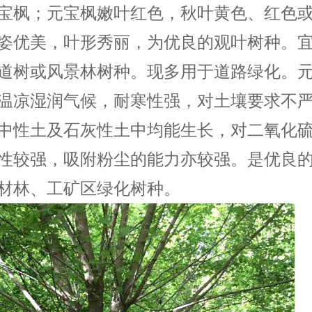
宝枫；元宝枫嫩叶红色，秋叶黄色、红色
姿优美，叶形秀丽，为优良的观叶树种。
道树或风景林树种。现多用于道路绿化。
温凉湿润气候，耐寒性强，对土壤要求不
中性土及石灰性土中均能生长，对二氧化
性较强，吸附粉尘的能力亦较强。是优良
材林、工矿区绿化树种。