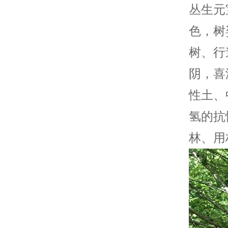
丛生元
色，树
树、行
阴，喜
性土、
氢的抗
林、用