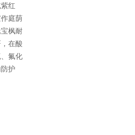
或紫红
宜作庭荫
元宝枫耐
严，在酸
硫、氟化
的防护