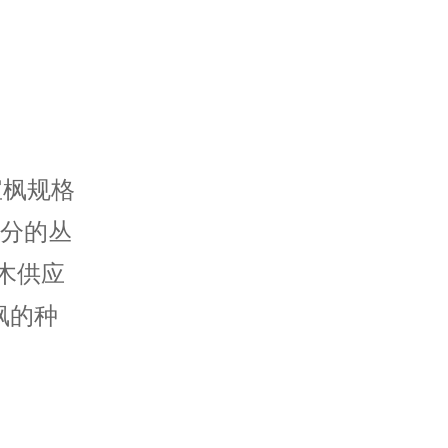
宝枫规格
公分的丛
木供应
枫的种