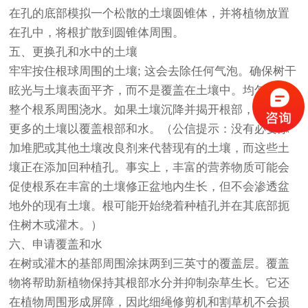
在孔的底部模拟一个松散的土壤圆锥体，并将植物放置
在孔中，将根扩散到圆锥体周围。
五、更换孔和水中的土壤
牢牢按住根球周围的土壤; 这会去除任何气泡。确保树干
眩光与土壤表面平齐，而不是覆盖在土壤中。均匀地在
整个根系周围浇水。如果土壤沉降并揭开根部，则加入
更多的土壤以覆盖根部和水。（公信提示：没有必要添
加堆肥或其他土壤改良剂来代替现有的土壤，而这些土
壤正在添加回种植孔。事实上，丰富的营养物质可能会
促使根系在丰富的土壤修正盆地内生长，但不会渗透盆
地外的现有土壤。根可能开始绕着种植孔并在其底部扼
住树木或灌木。）
六、申请覆盖和水
在树或灌木的基部周围涂抹两到三英寸的覆盖层。覆盖
物将帮助新植物保持其根部水分并抑制杂草生长。它还
在植物周围形成屏障，因此细绳修剪机和割草机不会损