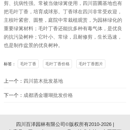
剪、抗病性强。常被当做绿篱使用，
四川苗圃基地
也有
把
毛叶丁香
，培育成球形。丁香球在四川非常受欢迎，
主枝叶紧密、圆整，庭院中常栽植观赏，为园林绿化的
重要绿篱材料；
毛叶丁香
还能抗多种有毒气体，是优良
的抗污染树种；它叶小、常绿，且耐修剪，生长迅速，
也是制作盆景的优良树种。
毛叶丁香
毛叶丁香价格
毛叶丁香图片
标签：
上一个：
四川苗木批发基地
下一个：
成都洒金珊瑚批发价格
四川百泽园林有限公司©版权所有2010-2026 |